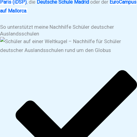
Paris (iDSP)
, die
Deutsche Schule Madrid
oder der
EuroCampus
auf Mallorca
.
So unterstützt meine Nachhilfe Schüler deutscher
Auslandsschulen