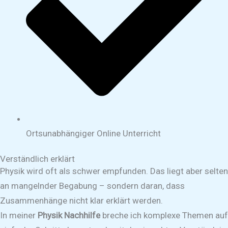
Ortsunabhängiger Online Unterricht
Verständlich erklärt
Physik wird oft als schwer empfunden. Das liegt aber selten
an mangelnder Begabung – sondern daran, dass
Zusammenhänge nicht klar erklärt werden.
In meiner
Physik Nachhilfe
breche ich komplexe Themen auf