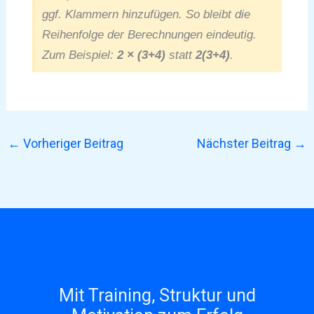
ggf. Klammern hinzufügen. So bleibt die
Reihenfolge der Berechnungen eindeutig.
Zum Beispiel:
2 × (3+4)
statt
2(3+4)
.
←
Vorheriger Beitrag
Nächster Beitrag
→
Mit Training, Struktur und