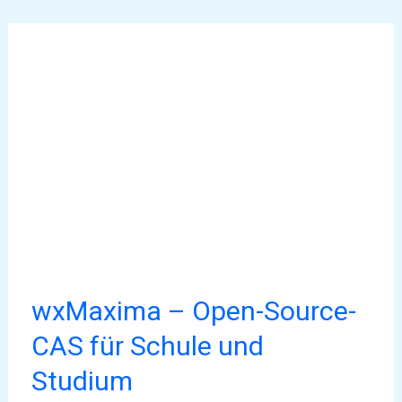
wxMaxima
–
Open-
Source-
CAS
für
Schule
und
Studium
wxMaxima – Open-Source-
CAS für Schule und
Studium