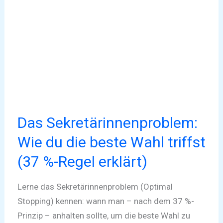
du
die
beste
Wahl
triffst
(37
%-
Regel
Das Sekretärinnenproblem:
erklärt)
Wie du die beste Wahl triffst
(37 %-Regel erklärt)
Lerne das Sekretärinnenproblem (Optimal
Stopping) kennen: wann man – nach dem 37 %-
Prinzip – anhalten sollte, um die beste Wahl zu