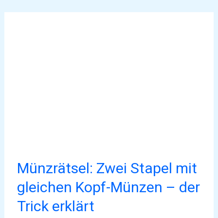
Münzrätsel:
Zwei
Stapel
mit
gleichen
Kopf-
Münzen
–
der
Trick
erklärt
Münzrätsel: Zwei Stapel mit
gleichen Kopf-Münzen – der
Trick erklärt