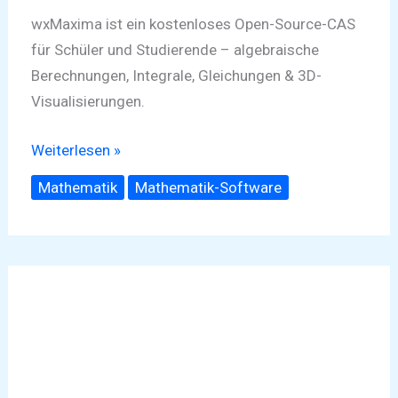
wxMaxima ist ein kostenloses Open-Source-CAS
für Schüler und Studierende – algebraische
Berechnungen, Integrale, Gleichungen & 3D-
Visualisierungen.
Weiterlesen »
Mathematik
Mathematik-Software
Faden
um
Zylinder
–
Aufgabe