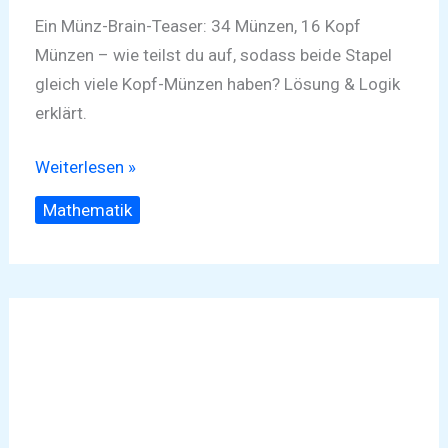
Ein Münz-Brain-Teaser: 34 Münzen, 16 Kopf
Münzen – wie teilst du auf, sodass beide Stapel
gleich viele Kopf-Münzen haben? Lösung & Logik
erklärt.
Weiterlesen »
Mathematik
Die
Gurke
in
der
Sonne